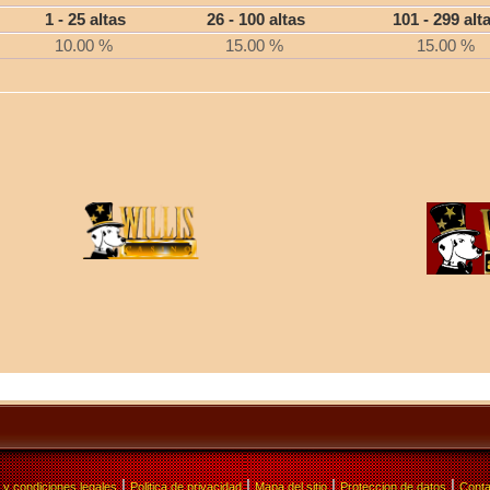
1 - 25 altas
26 - 100 altas
101 - 299 alt
10.00 %
15.00 %
15.00 %
|
|
|
|
y condiciones legales
Politica de privacidad
Mapa del sitio
Proteccion de datos
Conta