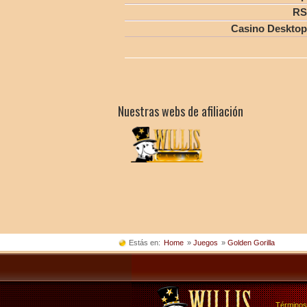
RS
Casino Desktop
Nuestras webs de afiliación
Estás en:
Home
»
Juegos
»
Golden Gorilla
Términos 