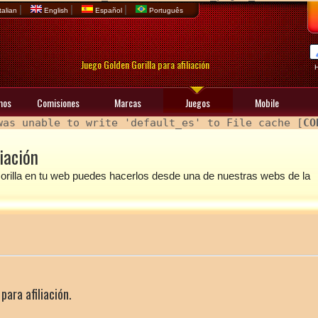
|
|
|
talian
English
Español
Português
Juego Golden Gorilla para afiliación
H
mos
Comisiones
Marcas
Juegos
Mobile
was unable to write 'default_es' to File cache [
CO
iación
orilla en tu web puedes hacerlos desde una de nuestras webs de la
para afiliación.